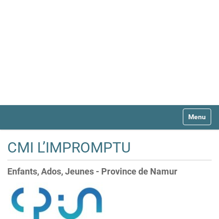
N
Toggle na
a
v
i
CMI L’IMPROMPTU
g
a
t
Enfants, Ados, Jeunes - Province de Namur
i
o
n