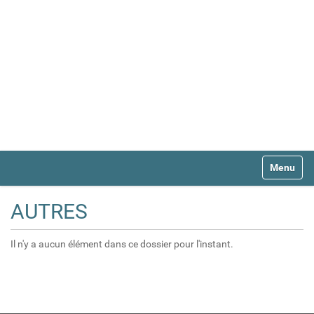
N
Toggle na
a
v
i
AUTRES
g
a
t
Il n'y a aucun élément dans ce dossier pour l'instant.
i
o
n