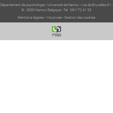
Département de psychologie • Université de Namur • rue de Bruxelles 61 -
B - 5000 Namur, Belgique • Tel : 081/72 41 53
Mentions légales
•
Vie privée
•
Gestion des cookies